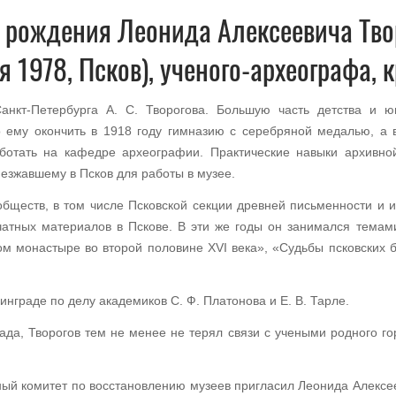
я рождения Леонида Алексеевича Тво
 1978, Псков), ученого-археографа, 
Санкт-Петербурга А. С. Творогова. Большую часть детства и ю
 ему окончить в 1918 году гимназию с серебряной медалью, а 
аботать на кафедре археографии. Практические навыки архивно
езжавшему в Псков для работы в музее.
бществ, в том числе Псковской секции древней письменности и ис
чатных материалов в Пскове. В эти же годы он занимался темами
ом монастыре во второй половине XVI века», «Судьбы псковских 
нинграде по делу академиков С. Ф. Платонова и Е. В. Тарле.
ада, Творогов тем не менее не терял связи с учеными родного го
ный комитет по восстановлению музеев пригласил Леонида Алексеев