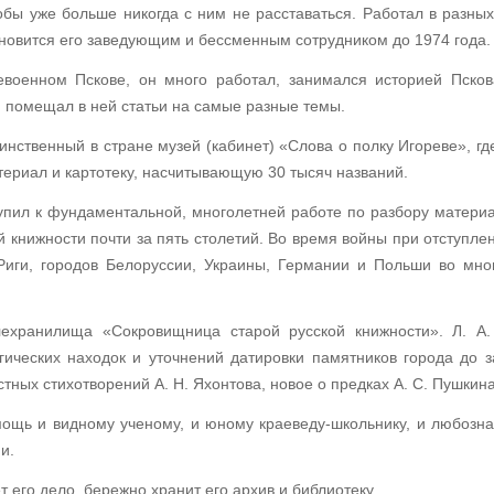
обы уже больше никогда с ним не расставаться. Работал в разны
новится его заведующим и бессменным сотрудником до 1974 года.
военном Пскове, он много работал, занимался историей Псков
, помещал в ней статьи на самые разные темы.
динственный в стране музей (кабинет) «Слова о полку Игореве», г
ериал и картотеку, насчитывающую 30 тысяч названий.
упил к фундаментальной, многолетней работе по разбору матери
 книжности почти за пять столетий. Во время войны при отступле
Риги, городов Белоруссии, Украины, Германии и Польши во мног
ехранилища «Сокровищница старой русской книжности». Л. А.
гических находок и уточнений датировки памятников города до з
ных стихотворений А. Н. Яхонтова, новое о предках А. С. Пушкина
омощь и видному ученому, и юному краеведу-школьнику, и любозна
и.
 его дело, бережно хранит его архив и библиотеку.