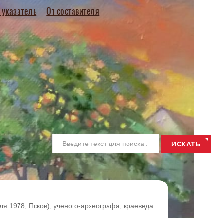
 указатель
От составителя
Искать...
ИСКАТЬ
ля 1978, Псков), ученого-археографа, краеведа