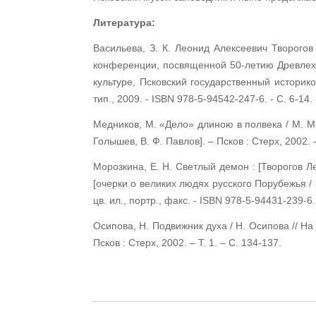
Литература:
Васильева, З. К. Леонид Алексеевич Творогов 
конференции, посвященной 50-летию Древлехр
культуре, Псковский государственный историко-
тип., 2009. - ISBN 978-5-94542-247-6. - С. 6-14. 
Медников, М. «Дело» длиною в полвека / М. Мед
Голышев, В. Ф. Павлов]. – Псков : Стерх, 2002. –
Морозкина, Е. Н. Светлый демон : [Творогов Ле
[очерки о великих людях русского Порубежья / р
цв. ил., портр., факс. - ISBN 978-5-94431-239-6.
Осипова, Н. Подвижник духа / Н. Осипова // На 
Псков : Стерх, 2002. – Т. 1. – С. 134-137.