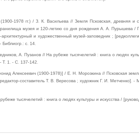
(1900-1978 гг.) / З. К. Васильева // Земля Псковская, древняя 
анилища музея и 120-летию со дня рождения А. А. Пурышева / Г
архитектурный и художественный музей-заповедник ; [редколлегия:
- Библиогр.: с. 14.
ников, А. Пузанов // На рубеже тысячелетий : книга о людях культ
 Т. 1. - С. 137-142.
онид Алексеевич (1900-1978)] / Е. Н. Морозкина // Псковская земл
едактор-составитель Т. В. Вересова ; художник Г. И. Метченко]. - Мо
рубеже тысячелетий : книга о людях культуры и искусства / [руково