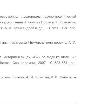
и современная : материалы научно-практической
осударственный комитет Псковской области по
 А. А. Александров и др.]. - Псков : Пск. обл.
уры и искусства / [руководители проекта: А. И.
я. История в лицах. «Сии бо люди крылати...» :
сква : Сев. паломник, 2007. - С. 328-334 : ил.,
дители проекта: А. И. Голышев, В. Ф. Павлов]. –