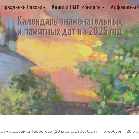
Праздники России
Книги и СМИ юбиляры
Алфавитный
Календарь знаменательных
и памятных дат на 2025 год
а Алексеевича Творогова (20 марта 1900, Санкт-Петербург – 28 ию