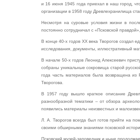
и 16 июня 1945 года приехал в наш город, чт
организации в 1958 году Древлехранилища ста
Несмотря на суровые условия жизни в после
постоянно сотрудничал с «Псковской правдой»
В конце 40-х годов ХХ века Творогов создал е
исследования, документы, иллюстративный мат
В начале 50-х годов Леонид Алексеевич прист
собраны уникальные сокровища старой русской
года часть материалов была возвращена из 
Творогова.
В 1957 году вышло краткое описание Древл
разнообразной тематики – от обзора археоло
появились материалы неизвестных и малоизвест
Л. А. Творогов всегда был готов прийти на п
своими обширными знаниями псковской истори
Псковский музей-заповедник и ныне продолжает