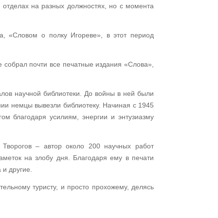
х отделах на разных должностях, но с момента
а, «Словом о полку Игореве», в этот период
де собрал почти все печатные издания «Слова»,
алов научной библиотеки. До войны в ней были
нии немцы вывезли библиотеку. Начиная с 1945
ом благодаря усилиям, энергии и энтузиазму
 Творогов – автор около 200 научных работ
аметок на злобу дня. Благодаря ему в печати
 и другие.
тельному туристу, и просто прохожему, делясь