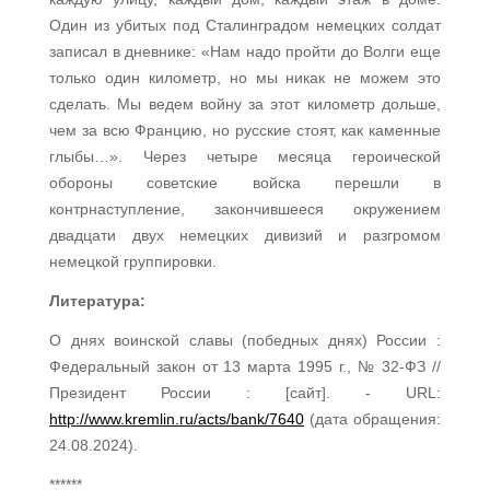
Один из убитых под Сталинградом немецких солдат
записал в дневнике: «Нам надо пройти до Волги еще
только один километр, но мы никак не можем это
сделать. Мы ведем войну за этот километр дольше,
чем за всю Францию, но русские стоят, как каменные
глыбы…». Через четыре месяца героической
обороны советские войска перешли в
контрнаступление, закончившееся окружением
двадцати двух немецких дивизий и разгромом
немецкой группировки.
Литература:
О днях воинской славы (победных днях) России :
Федеральный закон от 13 марта 1995 г., № 32-ФЗ //
Президент России : [сайт]. - URL:
http://www.kremlin.ru/acts/bank/7640
(дата обращения:
24.08.2024).
******