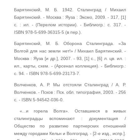
Барятинский, М. Б. 1942. Сталинград / Михаил
Барятинский. - Москва : Яуза : Эксмо, 2009. - 317, [1]
с. : ил. - (Перелом истории). - Библиогр.: с. 317. -
ISBN 978-5-699-36315-5 (в пер.).
Барятинский, М. Б. Оборона Сталинграда. «За
Волгой для нас земли нет!» / Михаил Барятинский. -
Москва : Яуза [и др.], 2007. - 93, [1] с., [6] л. цв. ил. :
ил., карты, схем. - (Арсенал коллекция). - Библиогр.:
с. 94. - ISBN 978-5-699-23173-7.
Волченков, А. Р. Мы отстояли Сталинград / А. Р.
Волченков. - Псков : Пск. обл. типография, 2003. - 256
с. - ISBN 5-94542-036-0.
«...и горела Волга». Оставшиеся в живых
сталинградцы вспоминают : документация /
Общество по развитию партнерских отношений
между городами Кельн и Волгоград. - [2-е изд., испр.].